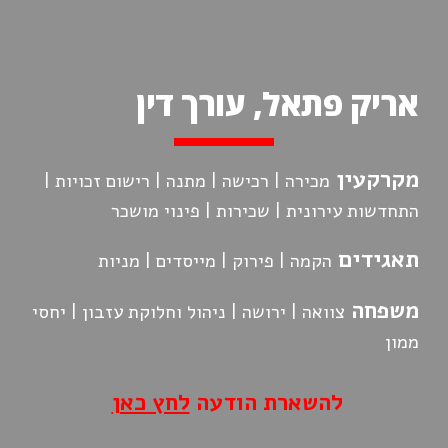
Skip to main content
Skip to navigation
אריק פתאל, עורך דין
מקרקעין
מכירה | רכישה | מתנה | רישום זכויות |
התחדשות עירונית | שכירו
ת |
פינוי מושכר
תאגידים
הקמה | פירוק | מייסדים | מניות
משפחה
צוואה | ירושה | ניהול וחלוקת עזבון |
יחסי
ממון
להשארת הודעה
לחץ כאן