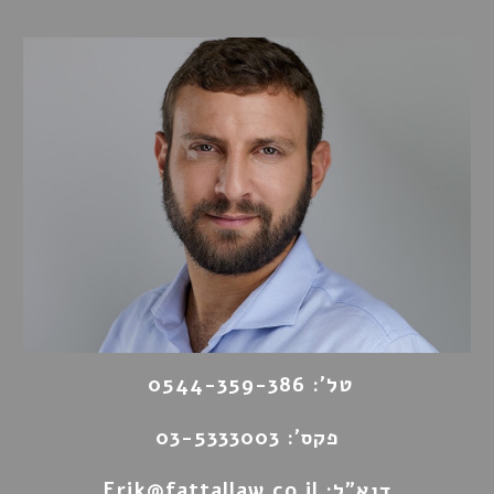
טל': 0544-359-386
פקס
': 03-5333003
דוא"ל:
Erik@fattallaw.co.il